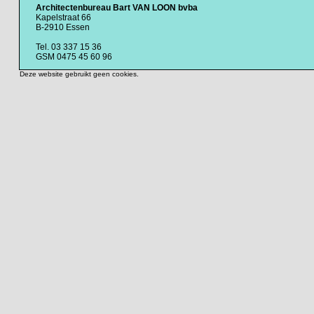
Architectenbureau Bart VAN LOON bvba
Kapelstraat 66
B-2910 Essen
Tel. 03 337 15 36
GSM 0475 45 60 96
Deze website gebruikt geen cookies.