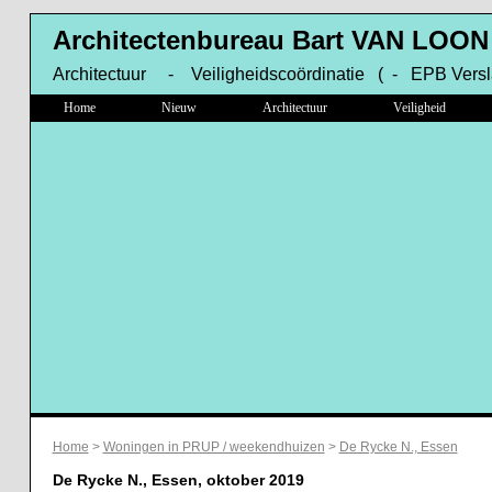
Architectenbureau Bart VAN LOON
Architectuur - Veiligheidscoördinatie ( - EPB Versl
Home
Nieuw
Architectuur
Veiligheid
Home
>
Woningen in PRUP / weekendhuizen
>
De Rycke N., Essen
De Rycke N., Essen, oktober 2019