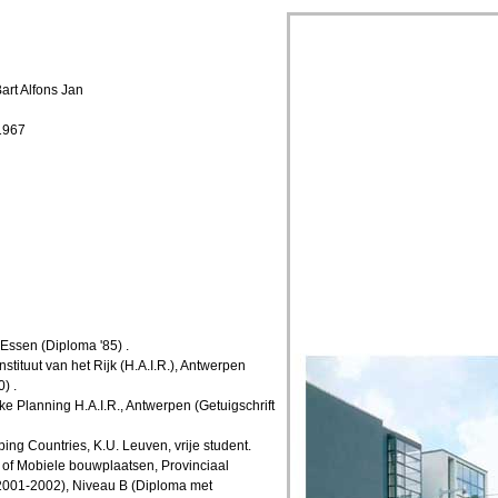
rt Alfons Jan
1967
Essen (Diploma '85) .
nstituut van het Rijk (H.A.I.R.), Antwerpen
) .
 Planning H.A.I.R., Antwerpen (Getuigschrift
ing Countries, K.U. Leuven, vrije student.
e of Mobiele bouwplaatsen, Provinciaal
(2001-2002), Niveau B (Diploma met