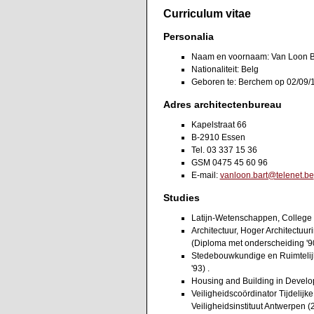
Curriculum vitae
Personalia
Naam en voornaam: Van Loon Ba
Nationaliteit: Belg
Geboren te: Berchem op 02/09/
Adres architectenbureau
Kapelstraat 66
B-2910 Essen
Tel. 03 337 15 36
GSM 0475 45 60 96
E-mail:
vanloon.bart@telenet.be
Studies
Latijn-Wetenschappen, College 
Architectuur, Hoger Architectuuri
(Diploma met onderscheiding '90
Stedebouwkundige en Ruimtelijke
'93) .
Housing and Building in Develop
Veiligheidscoördinator Tijdelijk
Veiligheidsinstituut Antwerpen 