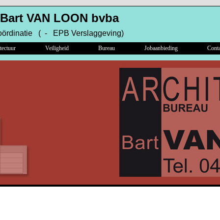
 Bart VAN LOON bvba
oördinatie ( - EPB Verslaggeving)
tectuur
Veiligheid
Bureau
Jobaanbieding
Conta